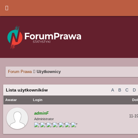
Forum Prawa
Użytkownicy
Lista użytkowników
A
B
C
D
Awatar
Login
Doł
adminF
11-1
Administrator