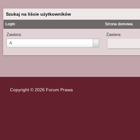
Szukaj na liście użytkowników
Login
Strona domowa
Zawiera:
Zawiera:
Login:Login
A
Copyright © 2026 Forum Prawa