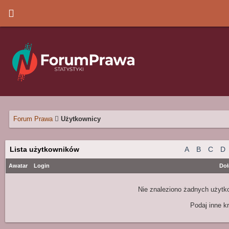
Forum Prawa
Użytkownicy
Lista użytkowników
A
B
C
D
Awatar
Login
Doł
Nie znaleziono żadnych użytko
Podaj inne kr