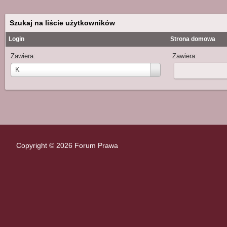
Szukaj na liście użytkowników
Login
Strona domowa
Zawiera:
Zawiera:
Login:Login
K
Copyright © 2026 Forum Prawa