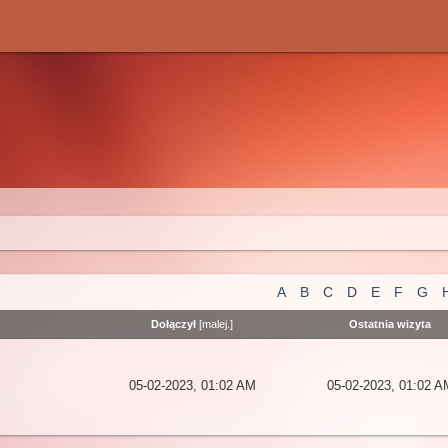
A
B
C
D
E
F
G
Dołączył
[
malej.
]
Ostatnia wizyta
05-02-2023, 01:02 AM
05-02-2023, 01:02 A