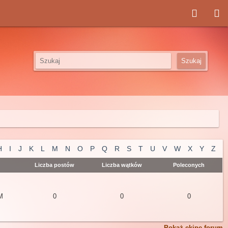
H
I
J
K
L
M
N
O
P
Q
R
S
T
U
V
W
X
Y
Z
Liczba postów
Liczba wątków
Poleconych
M
0
0
0
Pokaż ekipę forum