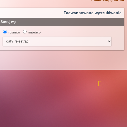
Zaawansowane wyszukiwanie
Sortuj wg
rosnąco
malejąco