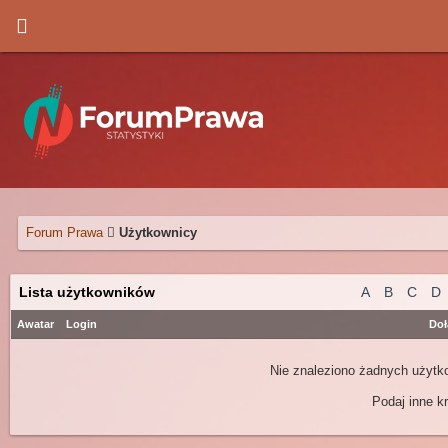
Forum Prawa
Użytkownicy
Lista użytkowników
A
B
C
D
Awatar
Login
Doł
Nie znaleziono żadnych użytko
Podaj inne kr